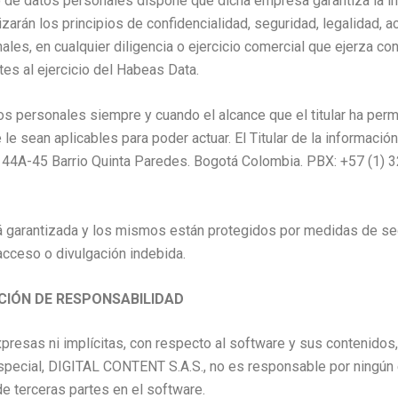
 de datos personales dispone que dicha empresa garantiza la inti
zarán los principios de confidencialidad, seguridad, legalidad, 
les, en cualquier diligencia o ejercicio comercial que ejerza co
tes al ejercicio del Habeas Data.
tos personales siempre y cuando el alcance que el titular ha perm
le sean aplicables para poder actuar. El Titular de la informac
No. 44A-45 Barrio Quinta Paredes. Bogotá Colombia. PBX: +57 (1) 
 garantizada y los mismos están protegidos por medidas de segu
 acceso o divulgación indebida.
ACIÓN DE RESPONSABILIDAD
presas ni implícitas, con respecto al software y sus contenidos,
especial, DIGITAL CONTENT S.A.S., no es responsable por ningún e
de terceras partes en el software.