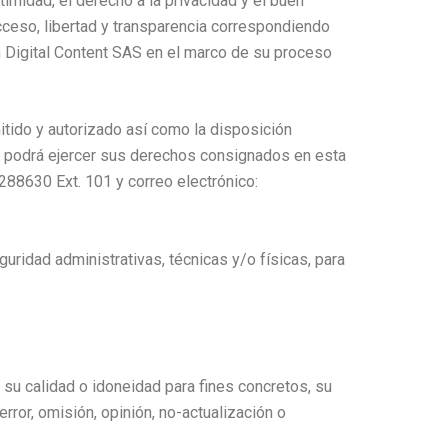
midad, el derecho a la privacidad y el buen
acceso, libertad y transparencia correspondiendo
n Digital Content SAS en el marco de su proceso
itido y autorizado así como la disposición
ión podrá ejercer sus derechos consignados en esta
3288630 Ext. 101 y correo electrónico:
ridad administrativas, técnicas y/o físicas, para
 su calidad o idoneidad para fines concretos, su
rror, omisión, opinión, no-actualización o